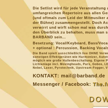
Die Setlist wird für jede Veranstaltun
umfangreichen Repertoire aus allen Gen
(und oftmals zum Leid der Mitmusiker 
der Bühne) zusammengestellt. Doch Ach
verwirrt und wirft schon mal was durc
den Überblick zu behalten, muss man s
BARBAND sein...
Besetzung: Vocal/Keyboard, Bass/Voca
+ optional : Percussion, Backing Vocal
Die Band spielt ausschließlich live OHNE Ver
sonstigen Effektgeräten wie Harmonizer, Autot
möglich wie große Hallenbeschallung. Eigene P
Lichtanlage incl. Movingheads, Pars, Gobos, L
Nebel, Laser, Pyrotechnik, Upstream-Fogger, 
KONTAKT
: mail
@
bar
band.
de
Messenger / Facebook:
The.
DO